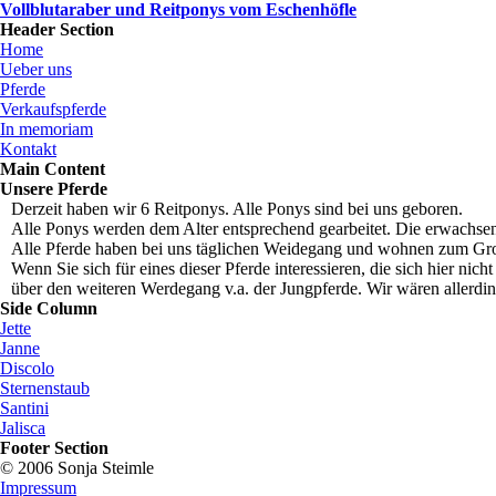
Vollblutaraber und Reitponys vom Eschenhöfle
Header Section
Home
Ueber uns
Pferde
Verkaufspferde
In memoriam
Kontakt
Main Content
Unsere Pferde
Derzeit haben wir 6 Reitponys. Alle Ponys sind bei uns geboren.
Alle Ponys werden dem Alter entsprechend gearbeitet. Die erwachs
Alle Pferde haben bei uns täglichen Weidegang und wohnen zum Groß
Wenn Sie sich für eines dieser Pferde interessieren, die sich hier ni
über den weiteren Werdegang v.a. der Jungpferde. Wir wären allerdin
Side Column
Jette
Janne
Discolo
Sternenstaub
Santini
Jalisca
Footer Section
© 2006 Sonja Steimle
Impressum