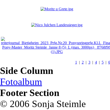
1
|
2
|
3
|
4
|
5
|
Side Column
Fotoalbum
Footer Section
© 2006 Sonja Steimle