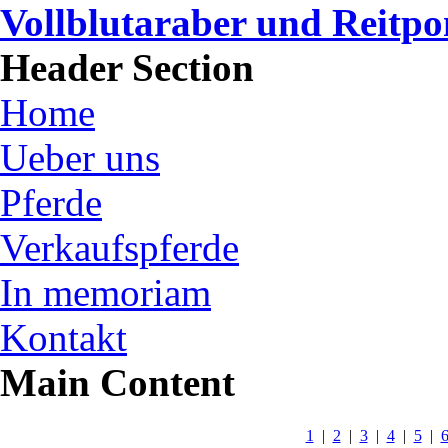
Vollblutaraber und Reitp
Header Section
Home
Ueber uns
Pferde
Verkaufspferde
In memoriam
Kontakt
Main Content
1
|
2
|
3
|
4
|
5
|