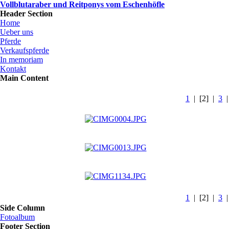
Vollblutaraber und Reitponys vom Eschenhöfle
Header Section
Home
Ueber uns
Pferde
Verkaufspferde
In memoriam
Kontakt
Main Content
1
|
[2]
|
3
1
|
[2]
|
3
Side Column
Fotoalbum
Footer Section